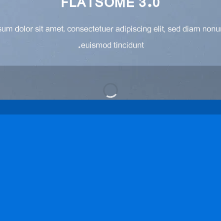
FLATSOME 3.0
um dolor sit amet, consectetuer adipiscing elit, sed diam no
euismod tincidunt.