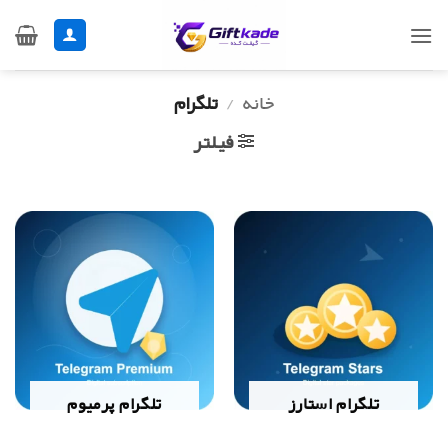
Ski
t
conten
خانه
/
تلگرام
فیلتر
تلگرام استارز
تلگرام پرمیوم