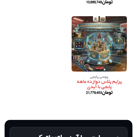
تومان
10,888,748
یوسی پابجی
پرایم پلاس دوازده ماهه
پابجی با آیدی
تومان
21,779,453