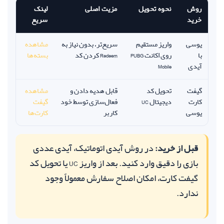
روش
نحوه تحویل
مزیت اصلی
لینک
خرید
سریع
یوسی
واریز مستقیم
سریع‌تر، بدون نیاز به
مشاهده
با
روی اکانت PUBG
Redeem کردن کد
بسته‌ها
آیدی
Mobile
گیفت
تحویل کد
قابل هدیه دادن و
مشاهده
کارت
دیجیتال UC
فعال‌سازی توسط خود
گیفت
یوسی
کاربر
کارت‌ها
قبل از خرید:
در روش آیدی اتوماتیک، آیدی عددی
بازی را دقیق وارد کنید. بعد از واریز UC یا تحویل کد
گیفت کارت، امکان اصلاح سفارش معمولاً وجود
ندارد.