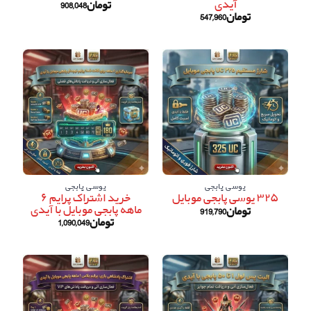
آیدی
تومان
908,048
تومان
547,960
یوسی پابجی
یوسی پابجی
خرید اشتراک پرایم ۶
۳۲۵ یوسی پابجی موبایل
ماهه پابجی موبایل با آیدی
تومان
919,790
تومان
1,090,049