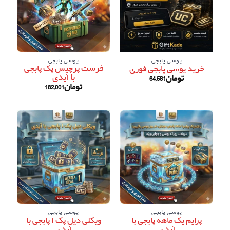
یوسی پابجی
یوسی پابجی
فرست پرچیس پک پابجی
خرید یوسی پابجی فوری
با آیدی
تومان
64,581
تومان
182,001
یوسی پابجی
یوسی پابجی
پرایم یک ماهه پابجی با
ویکلی دیل پک ۱ پابجی با
آیدی
آیدی