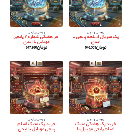
یوسی پابجی
یوسی پابجی
پک متریال اسلحه پابجی با
آفر هفتگی شماره ۲ پابجی
آیدی
موبایل با آیدی
تومان
546,003
تومان
547,960
یوسی پابجی
یوسی پابجی
خرید پک هفتگی متیک
خرید پک متیک امبلم
امبلم پابجی موبایل با
پابجی موبایل با آیدی