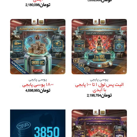
تومان
2,180,098
یوسی پابجی
یوسی پابجی
الیت پس لول ۱ تا ۱۰۰ پابجی
۱۸۰۰ یوسی پابجی
با آیدی
تومان
4,598,950
تومان
2,195,754