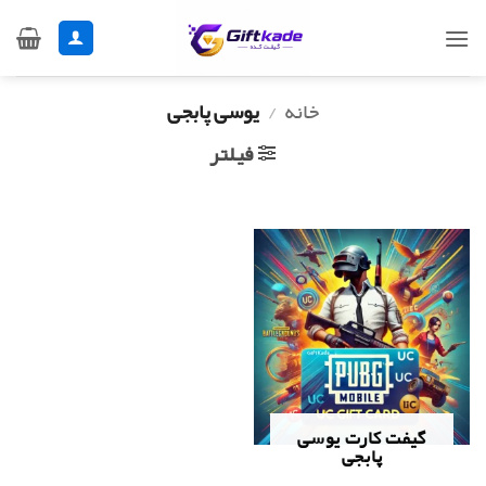
Ski
t
conten
خانه
/
یوسی پابجی
فیلتر
گیفت کارت یوسی
پابجی