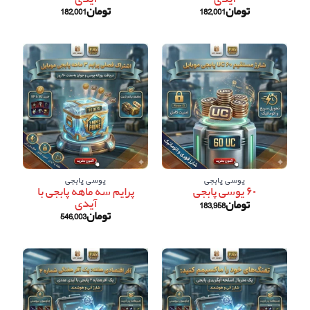
تومان
182,001
تومان
182,001
یوسی پابجی
یوسی پابجی
پرایم سه ماهه پابجی با
۶۰ یوسی پابجی
آیدی
تومان
183,958
تومان
546,003