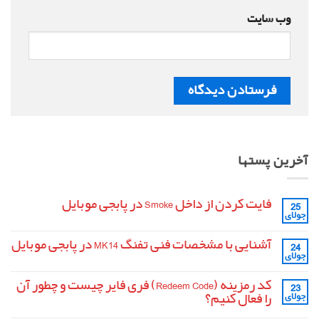
وب‌ سایت
آخرین پستها
فایت کردن از داخل Smoke در پابجی موبایل
25
جولای
هیچ
دیدگاهی
برای
ثبت
آشنایی با مشخصات فنی تفنگ MK14 در پابجی موبایل
24
فایت
نشده
جولای
کردن
هیچ
از
دیدگاهی
داخل
برای
ثبت
کد رمزینه (Redeem Code) فری فایر چیست و چطور آن
Smoke
23
آشنایی
نشده
در
را فعال کنیم؟
جولای
با
پابجی
مشخصات
موبایل
هیچ
فنی