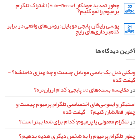
دیدگاهی
تفنگ
چطور تمدید خودکار (Auto-Renew) اشتراک تلگرام
22
برای
ثبت
MK14
کد
نشده
پرمیوم را لغو کنیم؟
جولای
در
رمزینه
پابجی
(Redeem
هیچ
موبایل
Code)
دیدگاهی
یوسی رایگان پابجی موبایل: روش‌های واقعی در برابر
21
برای
فری
ثبت
فایر
چطور
نشده
کلاهبرداری‌های رایج
جولای
تمدید
چیست
و
خودکار
هیچ
چطور
(Auto-
دیدگاهی
آن
برای
Renew)
ثبت
آخرین دیدگاه ها
را
یوسی
اشتراک
نشده
فعال
تلگرام
رایگان
پابجی
کنیم؟
پرمیوم
را
موبایل:
لغو
روش‌های
واقعی
کنیم؟
ویکلی دیل پک پابجی موبایل چیست و چه چیزی داخلشه؟ -
در
گیفت کده
برابر
کلاهبرداری‌های
رایج
در
مقایسه بسته‌های UC پابجی؛ کدام ارزان‌تره؟
استیکر و ایموجی‌های اختصاصی تلگرام پرمیوم چیست و
چطور فعالشان کنیم؟ - گیفت کده
در
تلگرام معمولی یا پرمیوم؛ کدام برای شما بهتر است؟
چطور تلگرام پرمیوم را به شخص دیگری هدیه بدهیم؟