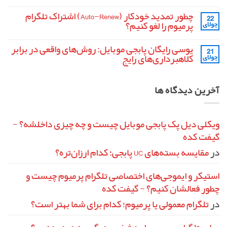
موبایل
هیچ
فنی
دیدگاهی
تفنگ
چطور تمدید خودکار (Auto-Renew) اشتراک تلگرام
22
برای
ثبت
MK14
کد
نشده
پرمیوم را لغو کنیم؟
جولای
در
رمزینه
پابجی
(Redeem
هیچ
موبایل
Code)
دیدگاهی
یوسی رایگان پابجی موبایل: روش‌های واقعی در برابر
21
برای
فری
ثبت
فایر
چطور
نشده
کلاهبرداری‌های رایج
جولای
تمدید
چیست
و
خودکار
هیچ
چطور
(Auto-
دیدگاهی
آن
برای
Renew)
ثبت
آخرین دیدگاه ها
را
یوسی
اشتراک
نشده
فعال
تلگرام
رایگان
پابجی
کنیم؟
پرمیوم
را
موبایل:
لغو
روش‌های
واقعی
کنیم؟
ویکلی دیل پک پابجی موبایل چیست و چه چیزی داخلشه؟ -
در
گیفت کده
برابر
کلاهبرداری‌های
رایج
در
مقایسه بسته‌های UC پابجی؛ کدام ارزان‌تره؟
استیکر و ایموجی‌های اختصاصی تلگرام پرمیوم چیست و
چطور فعالشان کنیم؟ - گیفت کده
در
تلگرام معمولی یا پرمیوم؛ کدام برای شما بهتر است؟