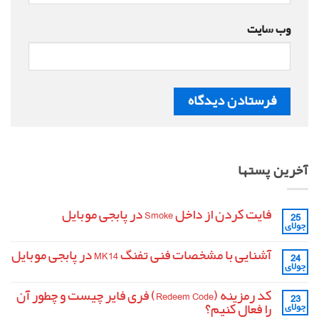
وب‌ سایت
آخرین پستها
فایت کردن از داخل Smoke در پابجی موبایل
25
جولای
هیچ
دیدگاهی
برای
ثبت
آشنایی با مشخصات فنی تفنگ MK14 در پابجی موبایل
24
فایت
نشده
جولای
کردن
هیچ
از
دیدگاهی
داخل
برای
ثبت
کد رمزینه (Redeem Code) فری فایر چیست و چطور آن
Smoke
23
آشنایی
نشده
در
را فعال کنیم؟
جولای
با
پابجی
مشخصات