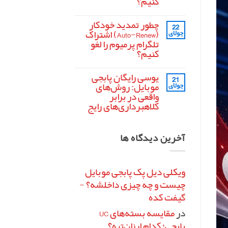
کنیم؟
تفنگ
هیچ
MK14
در
دیدگاهی
چطور تمدید خودکار
22
برای
ثبت
پابجی
کد
نشده
موبایل
(Auto-Renew) اشتراک
جولای
رمزینه
تلگرام پرمیوم را لغو
(Redeem
Code)
کنیم؟
فری
فایر
هیچ
چیست
دیدگاهی
یوسی رایگان پابجی
21
برای
و
ثبت
چطور
چطور
نشده
موبایل: روش‌های
جولای
تمدید
آن
واقعی در برابر
خودکار
را
(Auto-
کلاهبرداری‌های رایج
فعال
Renew)
کنیم؟
هیچ
اشتراک
تلگرام
دیدگاهی
برای
ثبت
پرمیوم
آخرین دیدگاه ها
یوسی
را
نشده
رایگان
لغو
پابجی
کنیم؟
موبایل:
روش‌های
واقعی
ویکلی دیل پک پابجی موبایل
در
چیست و چه چیزی داخلشه؟ -
برابر
کلاهبرداری‌های
گیفت کده
رایج
در
مقایسه بسته‌های UC
پابجی؛ کدام ارزان‌تره؟