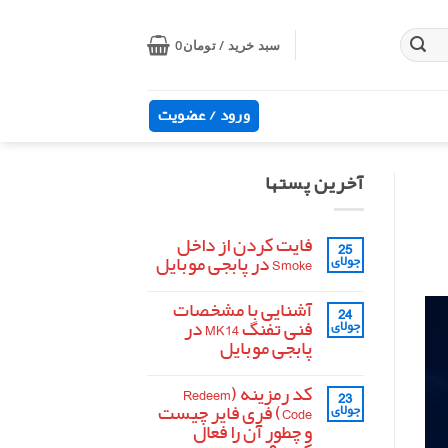
سبد خرید /
تومان
0
ورود / عضویت
آخرین پستها
فایت کردن از داخل
25
Smoke در پابجی موبایل
جولای
هیچ
دیدگاهی
آشنایی با مشخصات
24
برای
ثبت
فایت
نشده
فنی تفنگ MK14 در
جولای
کردن
پابجی موبایل
از
داخل
هیچ
Smoke
دیدگاهی
در
کد رمزینه (Redeem
23
برای
ثبت
پابجی
آشنایی
نشده
Code) فری فایر چیست
جولای
موبایل
با
و چطور آن را فعال
مشخصات
فنی