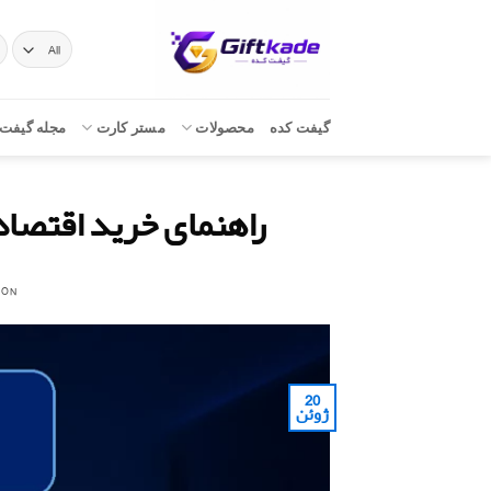
Ski
t
ج
بر
conten
گیفت کده
محصولات
مستر کارت
مجله گیفت 
راهنمای خرید اقتصاد
 ON
20
ژوئن