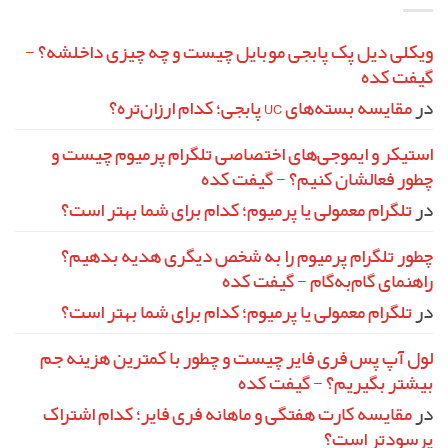
پابجی
کنیم؟
پرمیوم
را
موبایل:
لغو
روش‌های
واقعی
کنیم؟
ویکلی دیل پک پابجی موبایل چیست و چه چیزی داخلشه؟ -
در
گیفت کده
برابر
کلاهبرداری‌های
رایج
در
مقایسه بسته‌های UC پابجی؛ کدام ارزان‌تره؟
استیکر و ایموجی‌های اختصاصی تلگرام پرمیوم چیست و
چطور فعالشان کنیم؟ - گیفت کده
در
تلگرام معمولی یا پرمیوم؛ کدام برای شما بهتر است؟
چطور تلگرام پرمیوم را به شخص دیگری هدیه بدهیم؟
راهنمای گام‌به‌گام - گیفت کده
در
تلگرام معمولی یا پرمیوم؛ کدام برای شما بهتر است؟
لول آپ پس فری فایر چیست و چطور با کمترین هزینه جم
بیشتر بگیریم؟ - گیفت کده
در
مقایسه کارت هفتگی و ماهانه فری فایر؛ کدام اشتراک
پرسودتر است؟