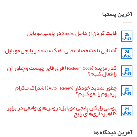
آخرین پستها
فایت کردن از داخل Smoke در پابجی موبایل
25
جولای
هیچ
دیدگاهی
برای
ثبت
آشنایی با مشخصات فنی تفنگ MK14 در پابجی موبایل
24
فایت
نشده
جولای
کردن
هیچ
از
دیدگاهی
داخل
برای
ثبت
کد رمزینه (Redeem Code) فری فایر چیست و چطور آن
Smoke
23
آشنایی
نشده
در
را فعال کنیم؟
جولای
با
پابجی
مشخصات
موبایل
هیچ
فنی
دیدگاهی
تفنگ
چطور تمدید خودکار (Auto-Renew) اشتراک تلگرام
22
برای
ثبت
MK14
کد
نشده
پرمیوم را لغو کنیم؟
جولای
در
رمزینه
پابجی
(Redeem
هیچ
موبایل
Code)
دیدگاهی
یوسی رایگان پابجی موبایل: روش‌های واقعی در برابر
21
برای
فری
ثبت
فایر
چطور
نشده
کلاهبرداری‌های رایج
جولای
تمدید
چیست
و
خودکار
هیچ
چطور
(Auto-
دیدگاهی
آن
برای
Renew)
ثبت
آخرین دیدگاه ها
را
یوسی
اشتراک
نشده
فعال
تلگرام
رایگان