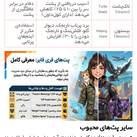
آسیب دریافتی از پشت
دفاع در برابر
لاک‌پشت
Turtle
سر را بین ۱۰ تا ۲۵٪ کاهش
غافلگیری از
Shield
(Wastro)
می‌دهد (دارای کول‌داون)
پشت
برد پرتاب نارنجک، دیوار
استفاده‌ی
بیستون
Helping
گلو، فلش‌بنگ و نارنجک
مکرر از
(Beaston)
Hand
دودی را تا ۳۰٪ افزایش
آیتم‌های
می‌دهد
پرتابی
سایر پت‌های محبوب