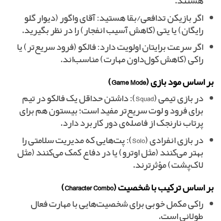
هستند.
اگر بازیکن تدافعی/بقا هستید: آقای واگور (دیوار گلو
رایگان) یا یتی (کاهش آسیب انفجار) را در نظر بگیرید.
اگر سرعت برایتان اولویت دارد: فالکو (فرود سریع‌تر) یا
راکی (کاهش کول‌داون مهارت) مناسب‌اند.
بر اساس مود بازی (Game Mode)
در بازی تیمی (Squad): داشتن حداقل یک فالکو در تیم
برای فرود و لوت سریع‌تر مفید است؛ بیستون هم برای
پرتاب نارنجک از فاصله‌ی دور کاربرد دارد.
در بازی انفرادی (Solo): پت‌هایی که مدیریت سلامتی را
بهتر می‌کنند (مثل اوترو) یا در دفاع کمک می‌کنند (مثل
لاک‌پشت) مؤثرترند.
بر اساس ترکیب با شخصیت (Character Combo)
راکی مکمل خوبی برای شخصیت‌هایی با مهارت فعال
طولانی است.