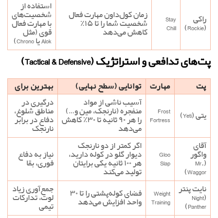
استفاده از
زمان کول‌داون مهارت فعال
شخصیت‌های
راکی
Stay
شخصیت شما را تا ۱۵٪
با مهارت فعال
Chill
(Rockie)
کاهش می‌دهد
قوی (مثل
Alok یا Chrono)
پت‌های تدافعی و استراتژیک (Tactical & Defensive)
پت
مهارت
توانایی (سطح نهایی)
بهترین برای
آسیب ناشی از مواد
درگیری در
Frost
منفجره (نارنجک، مین و…)
مناطق شلوغ،
یتی (Yeti)
Fortress
را هر ۹۰ ثانیه تا ۳۰٪ کاهش
دفاع در برابر
می‌دهد
نارنجک
آقای
اگر کمتر از دو نارنجک
واگور
Gloo
دیوار گلو در کوله دارید،
نیاز به دفاع
(Mr.
Slap
هر ۱۰۰ ثانیه یکی برایتان
فوری، بقا
Waggor)
تولید می‌کند
نایت پنتر
جمع‌آوری زیاد
Weight
فضای کوله‌پشتی را تا ۳۰
(Night
لوت، تدارکات
Training
واحد افزایش می‌دهد
Panther)
تیمی