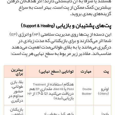
هستند یا صرفاً به آن دلبستگی دارند؛ اگر هدف‌تان گرفتن
بیشترین کمک ممکن از پت است، بهتر است به سراغ
گزینه‌های بعدی بروید.
پت‌های پشتیبان و بازیابی (Support & Healing)
این دسته از پت‌ها روی مدیریت سلامتی (HP) و انرژی (EP)
شما اثر می‌گذارند و برای بازیکنانی که مدت زیادی در
درگیری می‌مانند یا به بقای طولانی‌مدت اهمیت می‌دهند
مناسب‌اند. مقادیر زیر مربوط به سطح نهایی هر پت است:
بهترین
پت
مهارت
توانایی (سطح نهایی)
برای
بقا، بازی
هنگام استفاده از Treatment
طولانی،
اوترو
Double
Pistol یا Med Kit، مقداری EP هم
حضور
(Ottero)
Blubber
دریافت می‌کنید (تا ۶۵٪ از HP
مداوم در
بازیابی‌شده)
درگیری
بازیکنان
پاندا
با هر کیل، بخشی از
تهاجمی