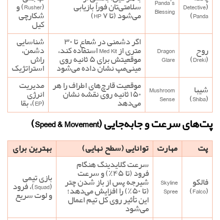
Panda’s
(Detective
سلامتی‌تان فوراً بازیابی
(Rusher) و
Blessing
Panda)
می‌شود (تا ۷ HP)
شکارچی
کیل
اگر دشمنی در شعاع تا ۳۰
شناسایی
روح
Dragon
متری از Med Kit استفاده کند،
دشمن،
(Dreki)
Glare
موقعیتش برای ۵ ثانیه روی
راش
مینی‌مپ نشان داده می‌شود
استراتژیک
موقعیت قارچ‌های اطراف را هر
مدیریت
شیبا
Mushroom
۱۵۰ ثانیه روی نقشه نشان
انرژی
Sense
(Shiba)
می‌دهد
(EP)، بقا
پت‌های سرعت و جابه‌جایی (Speed & Movement)
پت
مهارت
توانایی (سطح نهایی)
بهترین برای
سرعت گلایدینگ هنگام
فرود (تا ۴۵٪) و سرعت
بازی تیمی
فالکو
Skyline
شیرجه پس از باز شدن چتر
(Squad)، فرود
(Falco)
Spree
(تا ۵۰٪) را افزایش می‌دهد؛
و لوت سریع
این تأثیر روی کل تیم اعمال
می‌شود