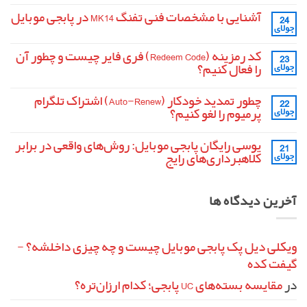
دیدگاهی
برای
ثبت
آشنایی با مشخصات فنی تفنگ MK14 در پابجی موبایل
24
فایت
نشده
جولای
کردن
هیچ
از
دیدگاهی
داخل
برای
ثبت
کد رمزینه (Redeem Code) فری فایر چیست و چطور آن
Smoke
23
آشنایی
نشده
در
را فعال کنیم؟
جولای
با
پابجی
مشخصات
موبایل
هیچ
فنی
دیدگاهی
تفنگ
چطور تمدید خودکار (Auto-Renew) اشتراک تلگرام
22
برای
ثبت
MK14
کد
نشده
پرمیوم را لغو کنیم؟
جولای
در
رمزینه
پابجی
(Redeem
هیچ
موبایل
Code)
دیدگاهی
یوسی رایگان پابجی موبایل: روش‌های واقعی در برابر
21
برای
فری
ثبت
فایر
چطور
نشده
کلاهبرداری‌های رایج
جولای
تمدید
چیست
و
خودکار
هیچ
چطور
(Auto-
دیدگاهی
آن
برای
Renew)
ثبت
آخرین دیدگاه ها
را
یوسی
اشتراک
نشده
فعال
تلگرام
رایگان
پابجی
کنیم؟
پرمیوم
را
موبایل:
لغو
روش‌های
واقعی
کنیم؟
ویکلی دیل پک پابجی موبایل چیست و چه چیزی داخلشه؟ -
در
گیفت کده
برابر
کلاهبرداری‌های
رایج
در
مقایسه بسته‌های UC پابجی؛ کدام ارزان‌تره؟