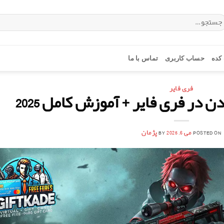
ستجو
ای:
کده
حساب کاربری
تماس با ما
فری فایر
ر فری فایر + آموزش کامل 2025
POSTED ON
می 6, 2025
BY
پژمان