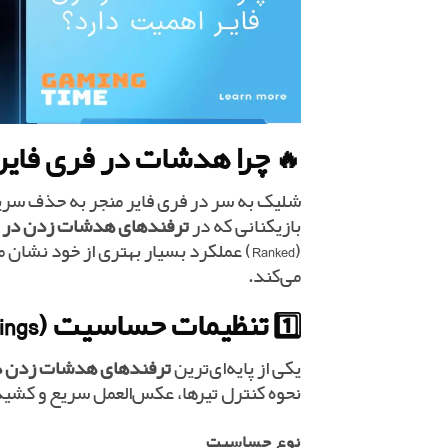
🔥
چرا هدشات در فری فایر
شلیک به سر در فری فایر منجر به حذف سری
بازیکنانی که در
ترفندهای هدشات زدن در ف
(Ranked) عملکرد بسیار بهتری از خود 
می‌کند.
1️⃣ تنظیمات حساسیت (Sensitivity Settings) مخصوص هدشات
یکی از پایه‌ای‌ترین
ترفندهای هدشات زدن در
نحوه کنترل تیرها، عکس‌العمل سریع و کشیدن تیر به سر (drag) تاثیر مست
نوع حساسیت