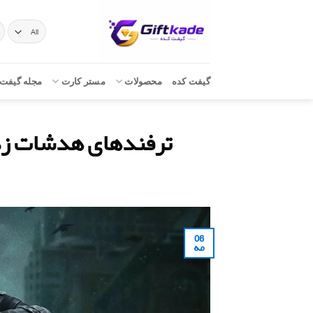
Ski
t
ج
بر
conten
گیفت کده
محصولات
مستر کارت
مجله گیفت 
ترفندهای هدشات زدن د
06
مه