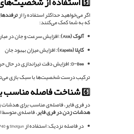
5️⃣ استفاده از شخصیت‌های کمکی
اگر می‌خواهید حداکثر استفاده را از
ترفندهای
که به شما کمک می‌کنند:
آلوک (Alok)
: افزایش سرعت و جان در مبار
کاپلا (Kapella)
: افزایش میزان بهبود جان
D-Bee
: افزایش دقت تیراندازی در حال ح
ترکیب درست شخصیت‌ها با سبک بازی می‌توا
6️⃣ شناخت فاصله مناسب برای شلیک به سر
در فری فایر، فاصله‌ی مناسب برای هدشات زد
هدشات زدن در فری فایر
، فاصله‌ی متوسط 
در فاصله نزدیک: استفاده از Shotgun و MP40