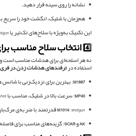
نشانه را روی سینه قرار دهید.
هم‌زمان با شلیک، انگشت خود را سریع ب
این تکنیک به‌ویژه با سلاح‌های تک‌تیر یا Shotgun فوق‌العاده کار می‌کند.
4️⃣ انتخاب سلاح مناسب برای هدشات
نه هر اسلحه‌ای برای هدشات مناسب است و نه
استفاده در
ترفندهای هدشات زدن در فری ف
M1887
: بهترین برای نزدیک‌زنی با شانس 
MP40
: سرعت بالا در شلیک، مناسب با Drag Shot
: shotgun قدرتمند با ضربه‌ی مرگ‌بار به سر
M1014
AK
و
SCAR
: گزینه‌های مناسب برای فاصله