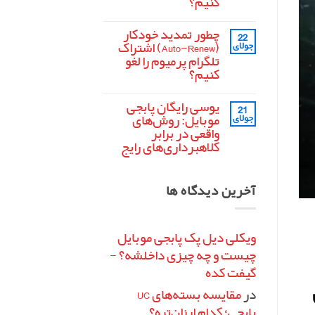
کنیم؟
تفنگ
هیچ
MK14
در
دیدگاهی
چطور تمدید خودکار
22
برای
ثبت
پابجی
کد
نشده
موبایل
(Auto-Renew) اشتراک
جولای
رمزینه
تلگرام پرمیوم را لغو
(Redeem
Code)
کنیم؟
فری
فایر
هیچ
چیست
دیدگاهی
یوسی رایگان پابجی
21
برای
و
ثبت
چطور
چطور
نشده
موبایل: روش‌های
جولای
تمدید
آن
واقعی در برابر
خودکار
را
(Auto-
کلاهبرداری‌های رایج
فعال
Renew)
کنیم؟
هیچ
اشتراک
تلگرام
دیدگاهی
برای
ثبت
پرمیوم
آخرین دیدگاه ها
یوسی
را
نشده
رایگان
لغو
پابجی
کنیم؟
موبایل:
روش‌های
واقعی
ویکلی دیل پک پابجی موبایل
در
چیست و چه چیزی داخلشه؟ -
برابر
کلاهبرداری‌های
گیفت کده
رایج
در
مقایسه بسته‌های UC
پابجی؛ کدام ارزان‌تره؟