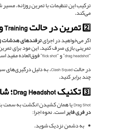
ترکیب این تنظیمات با تمرین روزانه، مسیر ش
می‌کند.
2️⃣ تمرین در حالت Training و Clash Squad
اگر می‌خواهید در اجرای
ترفندهای هدشات زد
تمرینی بازی صرف کنید. این مود برای تمری
“drag headshot” و “flick shot” فوق‌العاده مفید است.
در حالت Clash Squad، به دلی
چند برابر کنید.
3️⃣ تکنیک Drag Headshot؛ شاهکار تیر به سر
Drag Shot یا همان کشیدن انگشت به سمت بالا هنگام شلیک، یکی از شناخته‌شده‌ترین
در فری فایر
است. نحوه اجرا:
به دشمن نزدیک شوید.