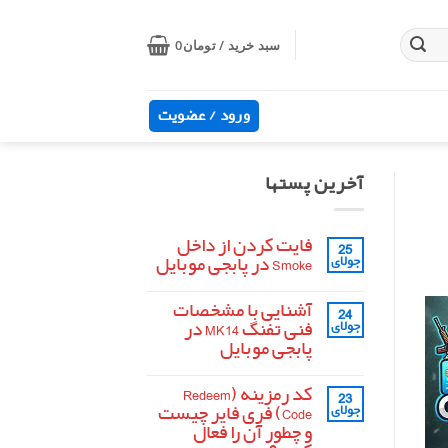
سبد خرید /
تومان
0
ورود / عضویت
آخرین پستها
فایت کردن از داخل
25
Smoke در پابجی موبایل
جولای
هیچ
دیدگاهی
آشنایی با مشخصات
24
برای
ثبت
فایت
نشده
فنی تفنگ MK14 در
جولای
کردن
پابجی موبایل
از
داخل
هیچ
Smoke
دیدگاهی
در
کد رمزینه (Redeem
23
برای
ثبت
پابجی
آشنایی
نشده
Code) فری فایر چیست
جولای
موبایل
با
و چطور آن را فعال
مشخصات
فنی