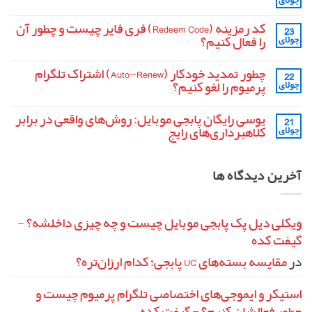
جولای
کردن
هیچ
از
دیدگاهی
داخل
برای
ثبت
کد رمزینه (Redeem Code) فری فایر چیست و چطور آن
Smoke
23
آشنایی
نشده
در
را فعال کنیم؟
جولای
با
پابجی
مشخصات
موبایل
هیچ
فنی
دیدگاهی
تفنگ
چطور تمدید خودکار (Auto-Renew) اشتراک تلگرام
22
برای
ثبت
MK14
کد
نشده
پرمیوم را لغو کنیم؟
جولای
در
رمزینه
پابجی
(Redeem
هیچ
موبایل
Code)
دیدگاهی
یوسی رایگان پابجی موبایل: روش‌های واقعی در برابر
21
برای
فری
ثبت
فایر
چطور
نشده
کلاهبرداری‌های رایج
جولای
تمدید
چیست
و
خودکار
هیچ
چطور
(Auto-
دیدگاهی
آن
برای
Renew)
ثبت
آخرین دیدگاه ها
را
یوسی
اشتراک
نشده
فعال
تلگرام
رایگان
پابجی
کنیم؟
پرمیوم
را
موبایل:
لغو
روش‌های
واقعی
کنیم؟
ویکلی دیل پک پابجی موبایل چیست و چه چیزی داخلشه؟ -
در
گیفت کده
برابر
کلاهبرداری‌های
رایج
در
مقایسه بسته‌های UC پابجی؛ کدام ارزان‌تره؟
استیکر و ایموجی‌های اختصاصی تلگرام پرمیوم چیست و
چطور فعالشان کنیم؟ - گیفت کده