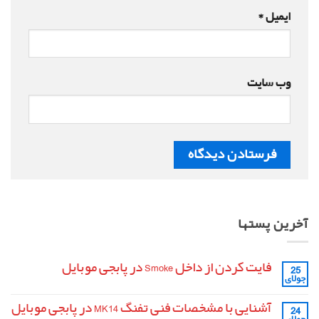
ایمیل
*
وب‌ سایت
آخرین پستها
فایت کردن از داخل Smoke در پابجی موبایل
25
جولای
هیچ
دیدگاهی
برای
ثبت
آشنایی با مشخصات فنی تفنگ MK14 در پابجی موبایل
24
فایت
نشده