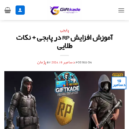
Ski
t
conten
پابجی
آموزش افزایش RP در پابجی + نکات
طلایی
POSTED ON
دسامبر 19, 2024
BY
پژمان
19
دسامبر