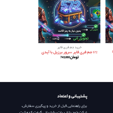
خرید جم فری فایر
خرید جم فر
572 جم فری فایر سرور برزیل با آیدی
۱۰۰۰ جم فری فایر
تومان
743,660
تومان
700
پشتیبانی و اعتماد
برای راهنمایی قبل از خرید و پیگیری سفارش،
تیکت خود را از ربات پشتیبانی گیفت کده ثبت