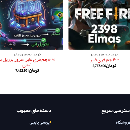
خرید جم فری فایر
خرید جم فری فایر
6160 جم فری فایر سرور برزیل با
۲۰۰۰ جم فری فایر
آیدی
تومان
3,767,400
تومان
7,422,901
سترسی سریع
دسته‌های محبوب
روشگاه
یوسی پابجی