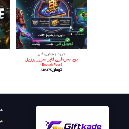
خرید جم فری فایر
بویا پس فری فایر سرور برزیل
(Booyah Pass)
تومان
342,475
د
ف