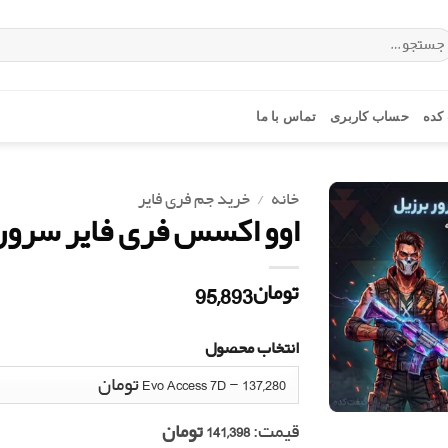
ستجو
ای:
کده
حساب کاربری
تماس با ما
خانه
/
خرید جم فری فایر
اوو اکسس فری فایر سرور برزیل (s
95,893
تومان
انتخاب محصول
قیمت:
141,398 تومان