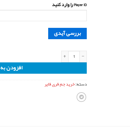
Player ID را وارد کنید
بررسی آیدی
اوو اکسس فری فایر سرور برزیل (Evo Access) عدد
افزودن به
دسته:
خرید جم فری فایر