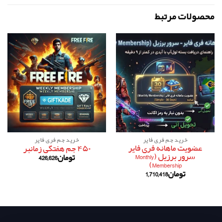
محصولات مرتبط
خرید جم فری فایر
خرید جم فری فایر
عضویت ماهانه فری فایر
۴۵۰ جم هفتگی زمانبر
سرور برزیل (Monthly
تومان
426,626
Membership)
تومان
1,710,418