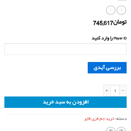
745,617
تومان
Player ID را وارد کنید
بررسی آیدی
572 جم فری فایر سرور برزیل با آیدی عدد
افزودن به سبد خرید
دسته:
خرید جم فری فایر