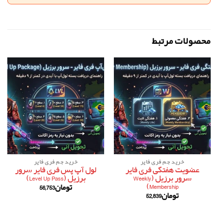
محصولات مرتبط
خرید جم فری فایر
خرید جم فری فایر
عضویت هفتگی فری فایر
لول آپ پس فری فایر سرور
سرور برزیل (Weekly
برزیل (Level Up Pass)
Membership)
تومان
56,753
تومان
52,839