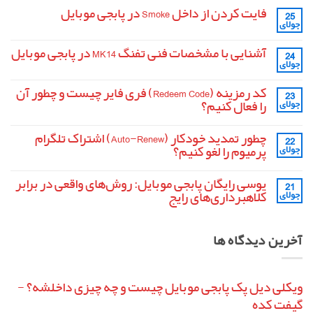
فایت کردن از داخل Smoke در پابجی موبایل
25
جولای
هیچ
دیدگاهی
برای
ثبت
آشنایی با مشخصات فنی تفنگ MK14 در پابجی موبایل
24
فایت
نشده
جولای
کردن
هیچ
از
دیدگاهی
داخل
برای
ثبت
کد رمزینه (Redeem Code) فری فایر چیست و چطور آن
Smoke
23
آشنایی
نشده
در
را فعال کنیم؟
جولای
با
پابجی
مشخصات
موبایل
هیچ
فنی
دیدگاهی
تفنگ
چطور تمدید خودکار (Auto-Renew) اشتراک تلگرام
22
برای
ثبت
MK14
کد
نشده
پرمیوم را لغو کنیم؟
جولای
در
رمزینه
پابجی
(Redeem
هیچ
موبایل
Code)
دیدگاهی
یوسی رایگان پابجی موبایل: روش‌های واقعی در برابر
21
برای
فری
ثبت
فایر
چطور
نشده
کلاهبرداری‌های رایج
جولای
تمدید
چیست
و
خودکار
هیچ
چطور
(Auto-
دیدگاهی
آن
برای
Renew)
ثبت
آخرین دیدگاه ها
را
یوسی
اشتراک
نشده
فعال
تلگرام
رایگان
پابجی
کنیم؟
پرمیوم
را
موبایل:
لغو
روش‌های
واقعی
کنیم؟
ویکلی دیل پک پابجی موبایل چیست و چه چیزی داخلشه؟ -
در
گیفت کده
برابر
کلاهبرداری‌های