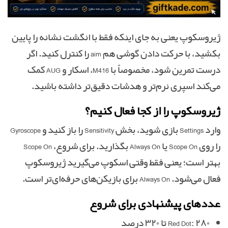
ژیروسکوپ یعنی به جای اینکه فقط با انگشت نشانه را پایین
بکشید، با حرکت دادن گوشی هم aim را کنترل کنید. اگر
درست تمرین شود، مخصوصاً با M416، اسکار و AUG کمک
می‌کند اسپری نرم‌تر و هدشات دقیق‌تر داشته باشید.
ژیروسکوپ را از کجا فعال کنیم؟
وارد Settings بازی شوید، بخش Sensitivity را باز کنید و Gyroscope
را روی Scope On یا Always On بگذارید. برای شروع، Scope On
بهتر است؛ یعنی فقط وقتی اسکوپ می‌گیرید ژیروسکوپ
فعال می‌شود. Always On برای بازیکن‌های حرفه‌ای‌تر است.
عددهای پیشنهادی برای شروع
Red Dot: ۲۸۰ تا ۳۲۰ درصد