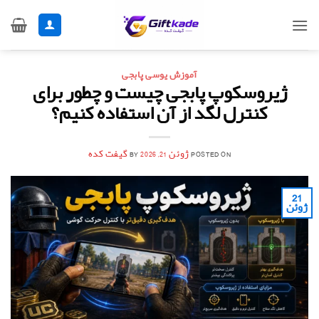
Ski
t
conten
آموزش یوسی پابجی
ژیروسکوپ پابجی چیست و چطور برای
کنترل لگد از آن استفاده کنیم؟
POSTED ON
ژوئن 21, 2026
BY
گیفت کده
21
ژوئن