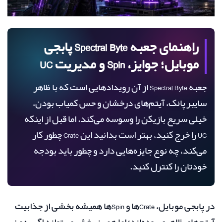
راهنمای جعبه Spectral Byte پابجی
موبایل؛ جوایز، Spin و مدیریت UC
جعبه Spectral Byte از آن رویدادهایی است که با ظاهر
سایبرپانک، آیتم‌های درخشان و حس کمیاب بودن،
خیلی سریع بازیکن را وسوسه می‌کند. اما قبل از اینکه
UC را خرج کنید، بهتر است بدانید این Crate چطور کار
می‌کند، چه نوع جایزه‌هایی دارد و چطور باید بودجه
خودتان را کنترل کنید.
در پابجی موبایل، Crateها و Spinها همیشه بخشی از جذابیت