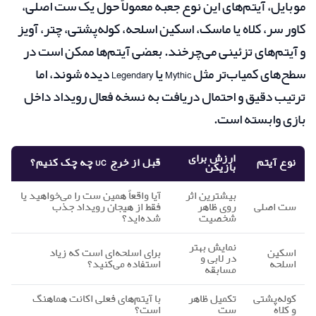
موبایل، آیتم‌های این نوع جعبه معمولاً حول یک ست اصلی،
کاور سر، کلاه یا ماسک، اسکین اسلحه، کوله‌پشتی، چتر، آویز
و آیتم‌های تزئینی می‌چرخند. بعضی آیتم‌ها ممکن است در
سطح‌های کمیاب‌تر مثل Mythic یا Legendary دیده شوند، اما
ترتیب دقیق و احتمال دریافت به نسخه فعال رویداد داخل
بازی وابسته است.
ارزش برای
نوع آیتم
قبل از خرج UC چه چک کنیم؟
بازیکن
بیشترین اثر
آیا واقعاً همین ست را می‌خواهید یا
ست اصلی
روی ظاهر
فقط از هیجان رویداد جذب
شخصیت
شده‌اید؟
نمایش بهتر
اسکین
برای اسلحه‌ای است که زیاد
در لابی و
اسلحه
استفاده می‌کنید؟
مسابقه
کوله‌پشتی
تکمیل ظاهر
با آیتم‌های فعلی اکانت هماهنگ
و کلاه
ست
است؟