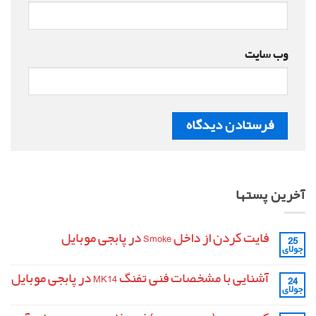
وب‌ سایت
آخرین پستها
فایت کردن از داخل Smoke در پابجی موبایل
25
جولای
هیچ
دیدگاهی
برای
ثبت
آشنایی با مشخصات فنی تفنگ MK14 در پابجی موبایل
24
فایت
نشده
جولای
کردن
هیچ
از
دیدگاهی
داخل
برای
ثبت