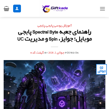
Ski
t
conten
آموزش یوسی پابجی
,
پابجی
راهنمای جعبه Spectral Byte پابجی
موبایل؛ جوایز، Spin و مدیریت UC
POSTED ON
جولای 2, 2026
BY
گیفت کده
02
جولای