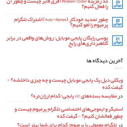
کد رمزینه (Redeem Code) فری فایر چیست و چطور آن
Smoke
23
آشنایی
نشده
در
را فعال کنیم؟
جولای
با
پابجی
مشخصات
موبایل
هیچ
فنی
دیدگاهی
تفنگ
چطور تمدید خودکار (Auto-Renew) اشتراک تلگرام
22
برای
ثبت
MK14
کد
نشده
پرمیوم را لغو کنیم؟
جولای
در
رمزینه
پابجی
(Redeem
هیچ
موبایل
Code)
دیدگاهی
یوسی رایگان پابجی موبایل: روش‌های واقعی در برابر
21
برای
فری
ثبت
فایر
چطور
نشده
کلاهبرداری‌های رایج
جولای
تمدید
چیست
و
خودکار
هیچ
چطور
(Auto-
دیدگاهی
آن
برای
Renew)
ثبت
آخرین دیدگاه ها
را
یوسی
اشتراک
نشده
فعال
تلگرام
رایگان
پابجی
کنیم؟
پرمیوم
را
موبایل:
لغو
روش‌های
واقعی
کنیم؟
ویکلی دیل پک پابجی موبایل چیست و چه چیزی داخلشه؟ -
در
گیفت کده
برابر
کلاهبرداری‌های
رایج
در
مقایسه بسته‌های UC پابجی؛ کدام ارزان‌تره؟
استیکر و ایموجی‌های اختصاصی تلگرام پرمیوم چیست و
چطور فعالشان کنیم؟ - گیفت کده
در
تلگرام معمولی یا پرمیوم؛ کدام برای شما بهتر است؟