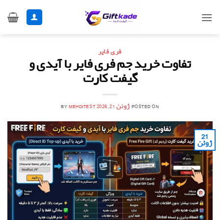
Ski
t
conten
فری فایر
تفاوت خرید جم فری فایر با آیدی و
گیفت کارت
POSTED ON
ژوئن 21, 2026
MEHDITEST
BY
21
ژوئن