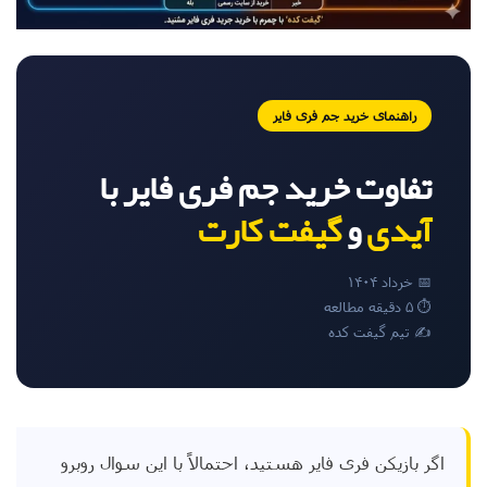
راهنمای خرید جم فری فایر
تفاوت خرید جم فری فایر با
آیدی
و
گیفت کارت
📅 خرداد ۱۴۰۴
⏱ ۵ دقیقه مطالعه
✍️ تیم گیفت کده
اگر بازیکن فری فایر هستید، احتمالاً با این سوال روبرو