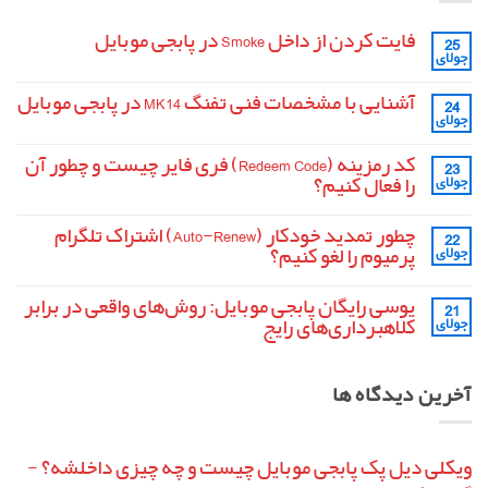
فایت کردن از داخل Smoke در پابجی موبایل
25
جولای
هیچ
دیدگاهی
برای
ثبت
آشنایی با مشخصات فنی تفنگ MK14 در پابجی موبایل
24
فایت
نشده
جولای
کردن
هیچ
از
دیدگاهی
داخل
برای
ثبت
کد رمزینه (Redeem Code) فری فایر چیست و چطور آن
Smoke
23
آشنایی
نشده
در
را فعال کنیم؟
جولای
با
پابجی
مشخصات
موبایل
هیچ
فنی
دیدگاهی
تفنگ
چطور تمدید خودکار (Auto-Renew) اشتراک تلگرام
22
برای
ثبت
MK14
کد
نشده
پرمیوم را لغو کنیم؟
جولای
در
رمزینه
پابجی
(Redeem
هیچ
موبایل
Code)
دیدگاهی
یوسی رایگان پابجی موبایل: روش‌های واقعی در برابر
21
برای
فری
ثبت
فایر
چطور
نشده
کلاهبرداری‌های رایج
جولای
تمدید
چیست
و
خودکار
هیچ
چطور
(Auto-
دیدگاهی
آن
برای
Renew)
ثبت
آخرین دیدگاه ها
را
یوسی
اشتراک
نشده
فعال
تلگرام
رایگان
پابجی
کنیم؟
پرمیوم
را
موبایل:
لغو
روش‌های
واقعی
کنیم؟
ویکلی دیل پک پابجی موبایل چیست و چه چیزی داخلشه؟ -
در