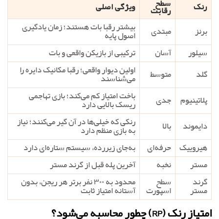
سطح
رنک
ویژگی اصلی
رقابت
بیشتر رقبا بات هستند؛ زمان یادگیری
برنز
مبتدی
اصول پایه
سیلور
آسان
ترکیبی از بازیکن واقعی و بات
اولین دیوار واقعی؛ رقبا مکانیک دایره را
گلد
متوسط
می‌شناسند
باخت امتیاز کم می‌کند؛ بازی تهاجمی
پلاتینیوم
جدی
ریسک بالایی دارد
رنکی که خیلی‌ها در آن گیر می‌کنند؛ نیاز
دایموند
بالا
به بازی منظم دارد
هیروییک
حرفه‌ای
به‌جای زیررده، سیستم ستاره‌ای دارد
مستر
نخبه
آخرین پله قبل از گرند مستر
گرند
سطح
محدود به ۳۰۰ نفر برتر هر ریجن، بدون
مستر
اسپورت
آستانه امتیاز ثابت
امتیاز رنک (RP) چطور محاسبه می‌شود؟