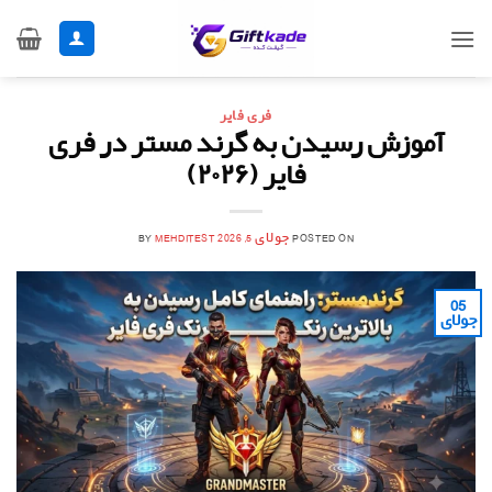
Ski
t
conten
فری فایر
آموزش رسیدن به گرند مستر در فری
فایر (۲۰۲۶)
POSTED ON
جولای 5, 2026
MEHDITEST
BY
05
جولای