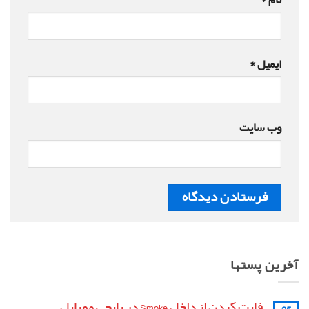
نام
*
ایمیل
*
وب‌ سایت
آخرین پستها
فایت کردن از داخل Smoke در پابجی موبایل