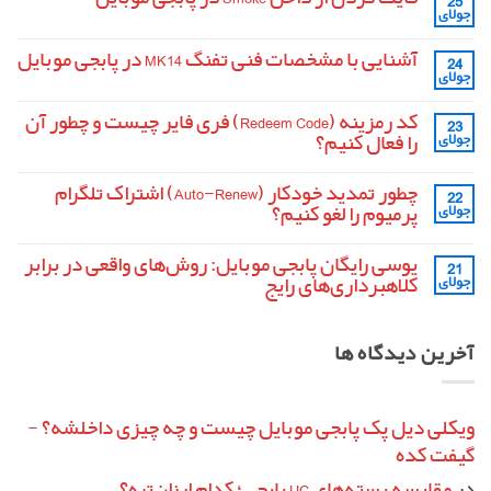
25
جولای
هیچ
دیدگاهی
برای
ثبت
آشنایی با مشخصات فنی تفنگ MK14 در پابجی موبایل
24
فایت
نشده
جولای
کردن
هیچ
از
دیدگاهی
داخل
برای
ثبت
کد رمزینه (Redeem Code) فری فایر چیست و چطور آن
Smoke
23
آشنایی
نشده
در
را فعال کنیم؟
جولای
با
پابجی
مشخصات
موبایل
هیچ
فنی
دیدگاهی
تفنگ
چطور تمدید خودکار (Auto-Renew) اشتراک تلگرام
22
برای
ثبت
MK14
کد
نشده
پرمیوم را لغو کنیم؟
جولای
در
رمزینه
پابجی
(Redeem
هیچ
موبایل
Code)
دیدگاهی
یوسی رایگان پابجی موبایل: روش‌های واقعی در برابر
21
برای
فری
ثبت
فایر
چطور
نشده
کلاهبرداری‌های رایج
جولای
تمدید
چیست
و
خودکار
هیچ
چطور
(Auto-
دیدگاهی
آن
برای
Renew)
ثبت
آخرین دیدگاه ها
را
یوسی
اشتراک
نشده
فعال
تلگرام
رایگان
پابجی
کنیم؟
پرمیوم
را
موبایل:
لغو
روش‌های
واقعی
کنیم؟
ویکلی دیل پک پابجی موبایل چیست و چه چیزی داخلشه؟ -
در
گیفت کده
برابر
کلاهبرداری‌های
رایج
در
مقایسه بسته‌های UC پابجی؛ کدام ارزان‌تره؟