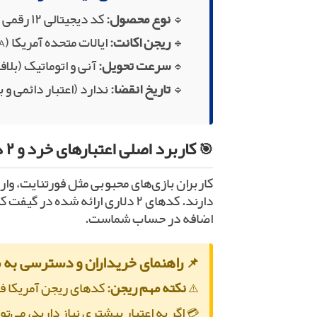
🔹
نوع محصول:
کد دیجیتالی ۱۲ رقمی (Redeem Code)
🔹
ریجن اکانت:
ایالات متحده آمریکا (USA)
🔹
سرعت تحویل:
آنی و اتوماتیک (بلا
🔹
تاریخ انقضا:
ندارد (اعتبار دائمی 
🎯 کاربرد اصلی اعتبارهای خرد و ۲ دلاری پلی استیشن
کاربران بازی‌های محبوبی مثل فورتنایت، وارز
دارند. کدهای ۲ دلاری ارائه شده
اضافه در حساب شماست.
📌 راهنمای خریداران و دسترسی به س
⚠️
نکته مهم ریجن:
کدهای ریجن آمریکا فقط
💳 اگر به اعتبار بیشتری نیاز دارید، می‌ت