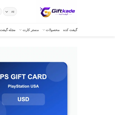
Ski
t
ج
بر
conten
گیفت کده
محصولات
مستر کارت
مجله گیفت 